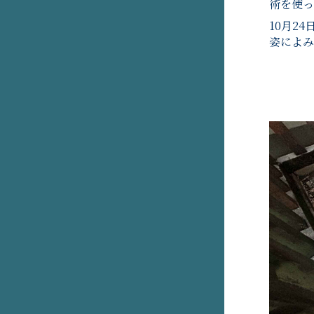
術を使っ
10月2
姿によみ