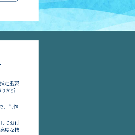
せ
指定重要
飾りが折
で、制作
してお付
高度な技