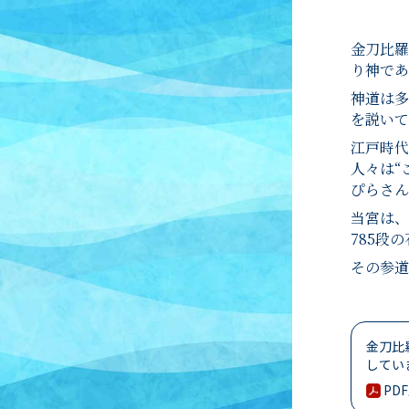
金刀比羅
り神であ
神道は多
を説いて
江戸時代
人々は“
ぴらさん
当宮は、
785段
その参道
金刀比
してい
PD