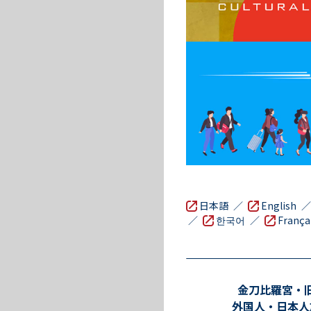
日本語
／
English
／
한국어
／
França
金刀比羅宮・
外国人・日本人