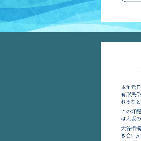
本年元日
有形民俗
れるなど
この灯籠
は大坂の
大谷相模
き合いが