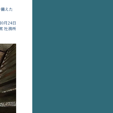
を備えた
10月24日
宮 社務所