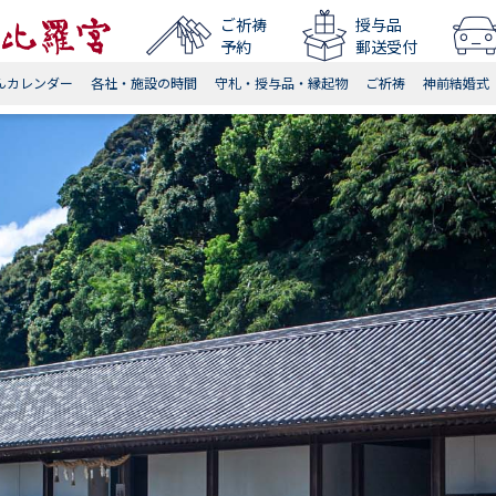
ご祈祷
授与品
予約
郵送受付
んカレンダー
各社・施設の時間
守札・授与品・縁起物
ご祈祷
神前結婚式