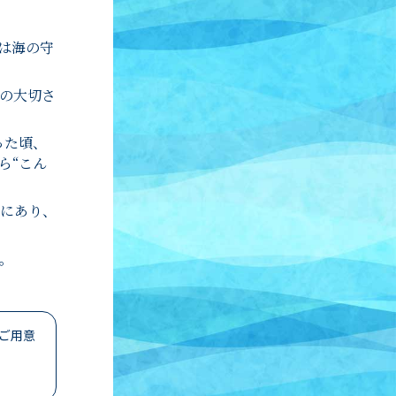
は海の守
の大切さ
った頃、
ら“こん
にあり、
。
ご用意