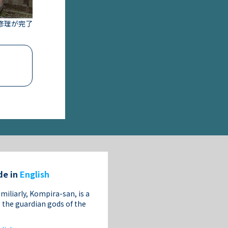
修理が完了
de in
English
iliarly, Kompira-san, is a
 the guardian gods of the