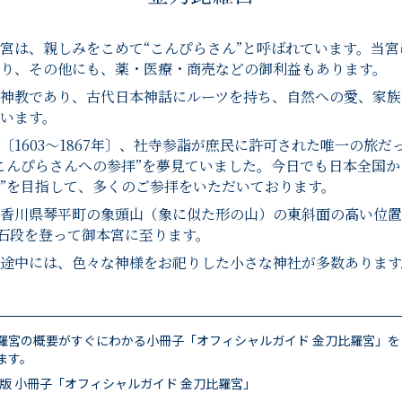
宮は、親しみをこめて“こんぴらさん”と呼ばれています。当宮
り、その他にも、薬・医療・商売などの御利益もあります。
神教であり、古代日本神話にルーツを持ち、自然への愛、家族
います。
〔1603～1867年〕、社寺参詣が庶民に許可された唯一の旅だ
こんぴらさんへの参拝”を夢見ていました。今日でも日本全国か
”を目指して、多くのご参拝をいただいております。
香川県琴平町の象頭山（象に似た形の山）の東斜面の高い位置
の石段を登って御本宮に至ります。
途中には、色々な神様をお祀りした小さな神社が多数あります
羅宮の概要がすぐにわかる小冊子「オフィシャルガイド 金刀比羅宮」を
ます。
F版 小冊子「オフィシャルガイド 金刀比羅宮」