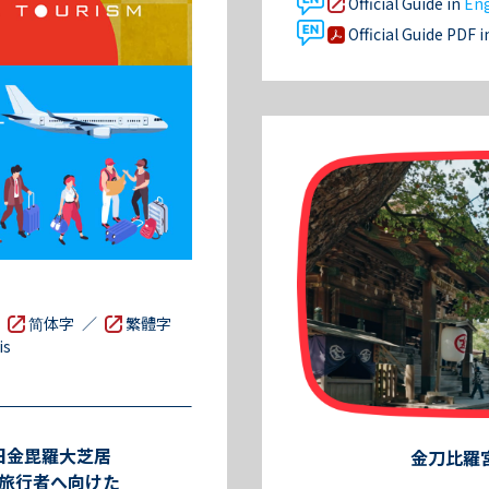
Official Guide in
Eng
Official Guide PDF 
／
简体字
／
繁體字
is
旧金毘羅大芝居
金刀比羅
旅行者
へ向けた