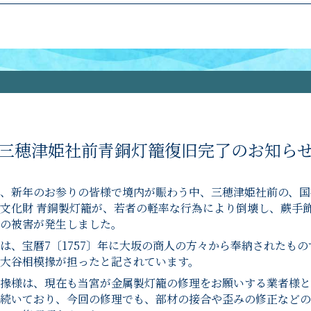
三穂津姫社前青銅灯籠復旧完了のお知ら
、新年のお参りの皆様で境内が賑わう中、三穂津姫社前の、国
文化財 青銅製灯籠が、若者の軽率な行為により倒壊し、蕨手
の被害が発生しました。
は、宝暦7〔1757〕年に大坂の商人の方々から奉納されたもの
大谷相模掾が担ったと記されています。
掾様は、現在も当宮が金属製灯籠の修理をお願いする業者様と
続いており、今回の修理でも、部材の接合や歪みの修正などの